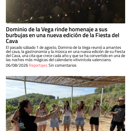
Dominio de la Vega rinde homenaje a sus
burbujas en una nueva edición de la Fiesta del
Cava
El pasado sábado 1 de agosto, Dominio de la Vega reunió a amantes
del cava, la gastronomía y la música en una nueva edición de su Fiesta
del Cava, una cita que crece cada año y que se ha convertido en una de
las noches más mágicas del calendario vitivinícola valenciano.
06/08/2026
Reportajes
Sin comentarios