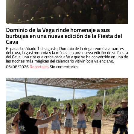
Dominio de la Vega rinde homenaje a sus
burbujas en una nueva edición de la Fiesta del
Cava
El pasado sábado 1 de agosto, Dominio de la Vega reunió a amantes
del cava, la gastronomía y la música en una nueva edición de su Fiesta
del Cava, una cita que crece cada año y que se ha convertido en una de
las noches más mágicas del calendario vitivinícola valenciano.
06/08/2026
Reportajes
Sin comentarios