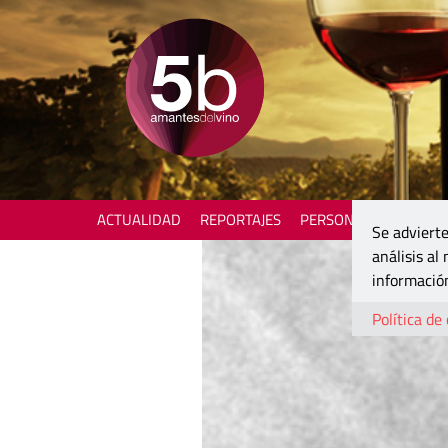
ACTUALIDAD
REPORTAJES
PERSONAJES
ENOTU
Se advierte
análisis al
información
Política de