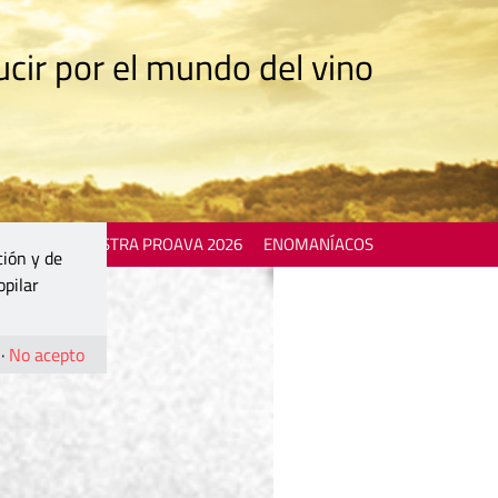
cir por el mundo del vino
 EVENTS
MOSTRA PROAVA 2026
ENOMANÍACOS
ción y de
opilar
·
No acepto