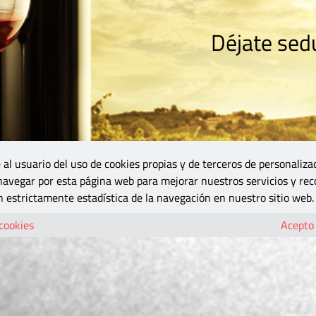
Déjate sedu
RISMO
ZONA DO
VINOS Y MÁS
GASTRONOMÍA
BLOGS
5B
 al usuario del uso de cookies propias y de terceros de personaliza
 navegar por esta página web para mejorar nuestros servicios y rec
 estrictamente estadística de la navegación en nuestro sitio web.
 cookies
Acepto