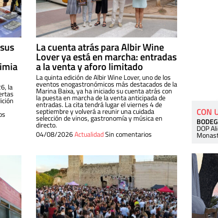
 sus
La cuenta atrás para Albir Wine
Lover ya está en marcha: entradas
dimia
a la venta y aforo limitado
La quinta edición de Albir Wine Lover, uno de los
eventos enogastronómicos más destacados de la
6, la
Marina Baixa, ya ha iniciado su cuenta atrás con
ertas
la puesta en marcha de la venta anticipada de
ición
entradas. La cita tendrá lugar el viernes 4 de
CON 
septiembre y volverá a reunir una cuidada
os
selección de vinos, gastronomía y música en
BODEG
directo.
DOP Al
04/08/2026
Actualidad
Sin comentarios
Monast