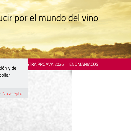
cir por el mundo del vino
 EVENTS
MOSTRA PROAVA 2026
ENOMANÍACOS
ción y de
opilar
·
No acepto