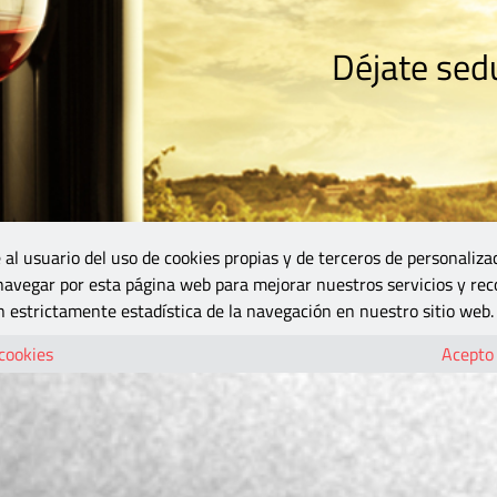
Déjate sedu
RISMO
ZONA DO
VINOS Y MÁS
GASTRONOMÍA
BLOGS
5B
 al usuario del uso de cookies propias y de terceros de personaliza
 navegar por esta página web para mejorar nuestros servicios y rec
 estrictamente estadística de la navegación en nuestro sitio web.
 cookies
Acepto