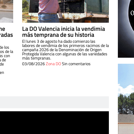
ine
La DO Valencia inicia la vendimia
radas
más temprana de su historia
El lunes 3 de agosto ha dado comienzo las
labores de vendimia de los primeros racimos de la
de los
campaña 2026 de la Denominación de Origen
s de la
Protegida Valencia con algunas de las variedades
ás con
más tempranas.
a de
03/08/2026
Zona DO
Sin comentarios
 de
 en