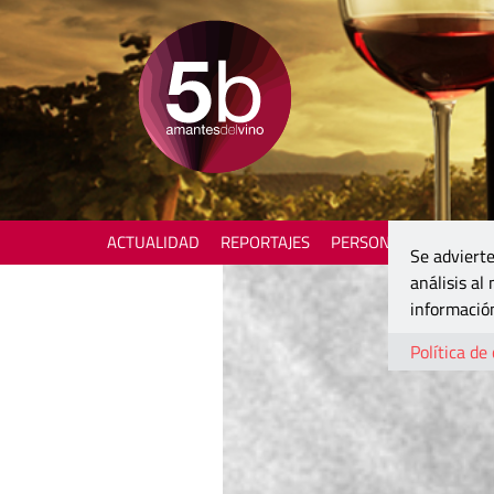
ACTUALIDAD
REPORTAJES
PERSONAJES
ENOTU
Se advierte
análisis al
información
Política de