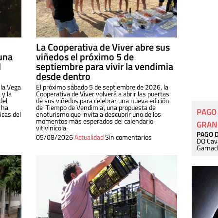
La Cooperativa de Viver abre sus
una
viñedos el próximo 5 de
l
septiembre para vivir la vendimia
desde dentro
 la Vega
El próximo sábado 5 de septiembre de 2026, la
 y la
Cooperativa de Viver volverá a abrir las puertas
del
de sus viñedos para celebrar una nueva edición
 ha
de ‘Tiempo de Vendimia’, una propuesta de
PAGO
cas del
enoturismo que invita a descubrir uno de los
momentos más esperados del calendario
GRAN
vitivinícola.
PAGO 
05/08/2026
Actualidad
Sin comentarios
DO Cav
Garnac