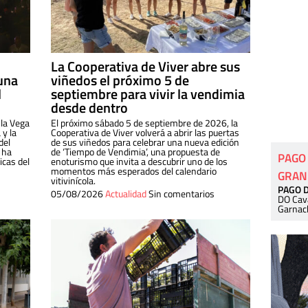
La Cooperativa de Viver abre sus
una
viñedos el próximo 5 de
l
septiembre para vivir la vendimia
desde dentro
 la Vega
El próximo sábado 5 de septiembre de 2026, la
 y la
Cooperativa de Viver volverá a abrir las puertas
del
de sus viñedos para celebrar una nueva edición
 ha
de ‘Tiempo de Vendimia’, una propuesta de
PAGO
cas del
enoturismo que invita a descubrir uno de los
momentos más esperados del calendario
GRAN
vitivinícola.
PAGO 
05/08/2026
Actualidad
Sin comentarios
DO Cav
Garnac