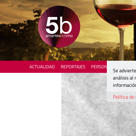
ACTUALIDAD
REPORTAJES
PERSONAJES
ENOTU
Se advierte
análisis al
información
Política de