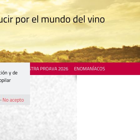
cir por el mundo del vino
 EVENTS
MOSTRA PROAVA 2026
ENOMANÍACOS
ción y de
opilar
·
No acepto