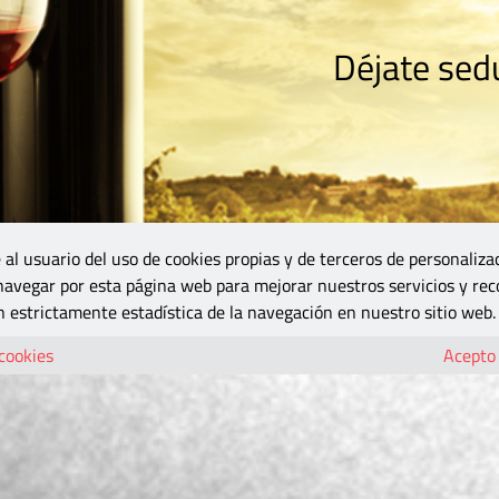
Déjate sedu
RISMO
ZONA DO
VINOS Y MÁS
GASTRONOMÍA
BLOGS
5B
 al usuario del uso de cookies propias y de terceros de personaliza
 navegar por esta página web para mejorar nuestros servicios y rec
 estrictamente estadística de la navegación en nuestro sitio web.
 cookies
Acepto