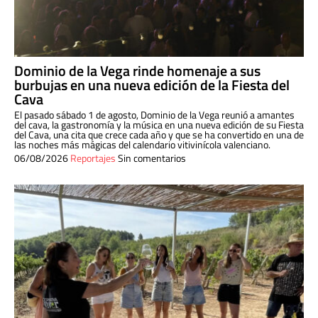
Dominio de la Vega rinde homenaje a sus
burbujas en una nueva edición de la Fiesta del
Cava
El pasado sábado 1 de agosto, Dominio de la Vega reunió a amantes
del cava, la gastronomía y la música en una nueva edición de su Fiesta
del Cava, una cita que crece cada año y que se ha convertido en una de
las noches más mágicas del calendario vitivinícola valenciano.
06/08/2026
Reportajes
Sin comentarios