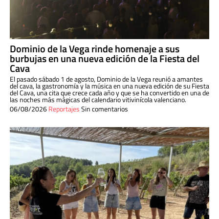
Dominio de la Vega rinde homenaje a sus
burbujas en una nueva edición de la Fiesta del
Cava
El pasado sábado 1 de agosto, Dominio de la Vega reunió a amantes
del cava, la gastronomía y la música en una nueva edición de su Fiesta
del Cava, una cita que crece cada año y que se ha convertido en una de
las noches más mágicas del calendario vitivinícola valenciano.
06/08/2026
Reportajes
Sin comentarios