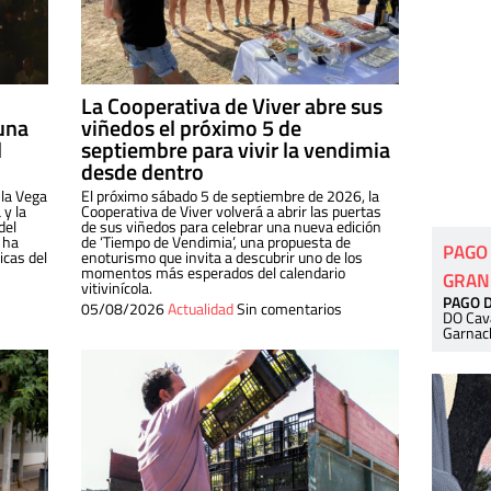
La Cooperativa de Viver abre sus
una
viñedos el próximo 5 de
l
septiembre para vivir la vendimia
desde dentro
 la Vega
El próximo sábado 5 de septiembre de 2026, la
 y la
Cooperativa de Viver volverá a abrir las puertas
del
de sus viñedos para celebrar una nueva edición
 ha
de ‘Tiempo de Vendimia’, una propuesta de
PAGO
cas del
enoturismo que invita a descubrir uno de los
momentos más esperados del calendario
GRAN
vitivinícola.
PAGO 
05/08/2026
Actualidad
Sin comentarios
DO Cav
Garnac