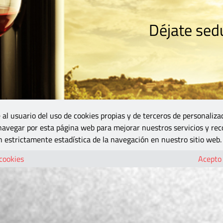
Déjate sedu
RISMO
ZONA DO
VINOS Y MÁS
GASTRONOMÍA
BLOGS
5B
 al usuario del uso de cookies propias y de terceros de personaliza
 navegar por esta página web para mejorar nuestros servicios y rec
 estrictamente estadística de la navegación en nuestro sitio web.
 cookies
Acepto