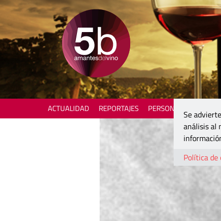
ACTUALIDAD
REPORTAJES
PERSONAJES
ENOTU
Se advierte
análisis al
información
Política de