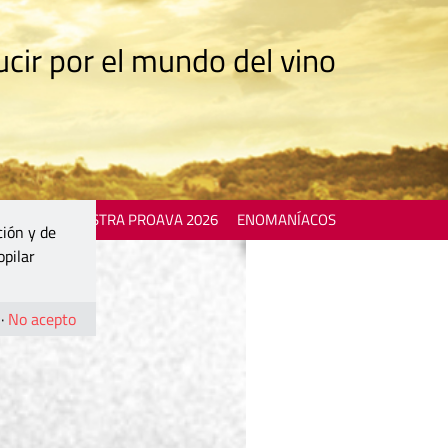
cir por el mundo del vino
 EVENTS
MOSTRA PROAVA 2026
ENOMANÍACOS
ción y de
opilar
·
No acepto