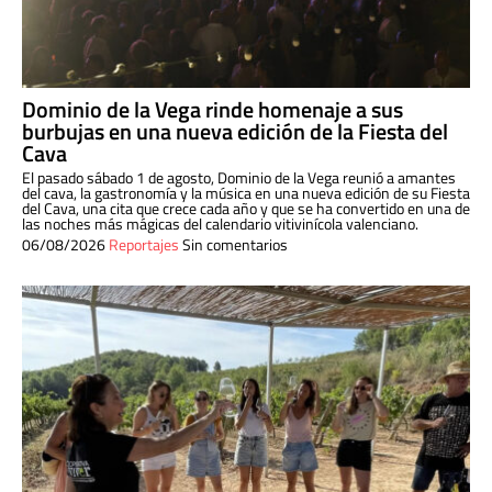
Dominio de la Vega rinde homenaje a sus
burbujas en una nueva edición de la Fiesta del
Cava
El pasado sábado 1 de agosto, Dominio de la Vega reunió a amantes
del cava, la gastronomía y la música en una nueva edición de su Fiesta
del Cava, una cita que crece cada año y que se ha convertido en una de
las noches más mágicas del calendario vitivinícola valenciano.
06/08/2026
Reportajes
Sin comentarios