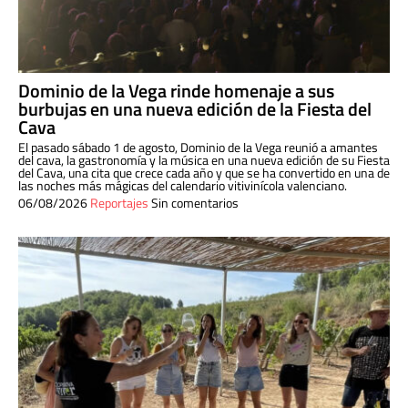
Dominio de la Vega rinde homenaje a sus
burbujas en una nueva edición de la Fiesta del
Cava
El pasado sábado 1 de agosto, Dominio de la Vega reunió a amantes
del cava, la gastronomía y la música en una nueva edición de su Fiesta
del Cava, una cita que crece cada año y que se ha convertido en una de
las noches más mágicas del calendario vitivinícola valenciano.
06/08/2026
Reportajes
Sin comentarios