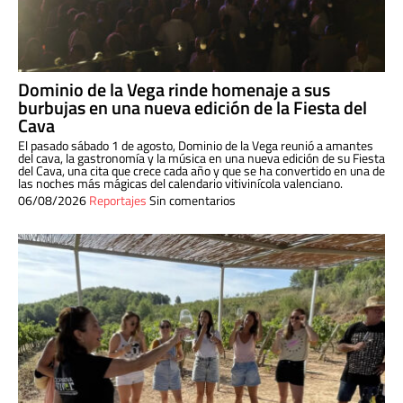
Dominio de la Vega rinde homenaje a sus
burbujas en una nueva edición de la Fiesta del
Cava
El pasado sábado 1 de agosto, Dominio de la Vega reunió a amantes
del cava, la gastronomía y la música en una nueva edición de su Fiesta
del Cava, una cita que crece cada año y que se ha convertido en una de
las noches más mágicas del calendario vitivinícola valenciano.
06/08/2026
Reportajes
Sin comentarios