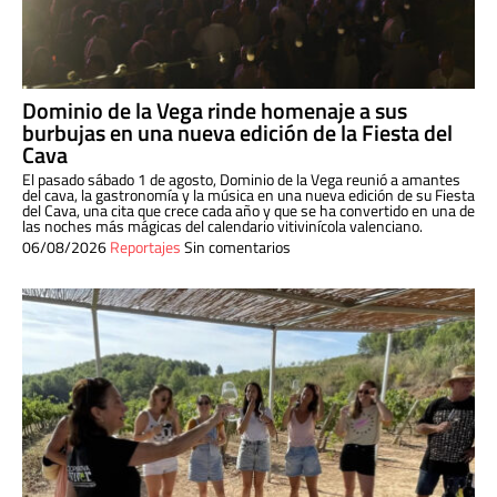
Dominio de la Vega rinde homenaje a sus
burbujas en una nueva edición de la Fiesta del
Cava
El pasado sábado 1 de agosto, Dominio de la Vega reunió a amantes
del cava, la gastronomía y la música en una nueva edición de su Fiesta
del Cava, una cita que crece cada año y que se ha convertido en una de
las noches más mágicas del calendario vitivinícola valenciano.
06/08/2026
Reportajes
Sin comentarios