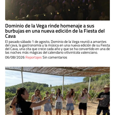
Dominio de la Vega rinde homenaje a sus
burbujas en una nueva edición de la Fiesta del
Cava
El pasado sábado 1 de agosto, Dominio de la Vega reunió a amantes
del cava, la gastronomía y la música en una nueva edición de su Fiesta
del Cava, una cita que crece cada año y que se ha convertido en una de
las noches más mágicas del calendario vitivinícola valenciano.
06/08/2026
Reportajes
Sin comentarios