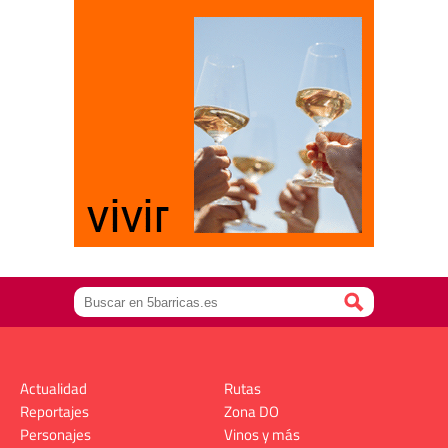
Actualidad
Rutas
Reportajes
Zona DO
Personajes
Vinos y más