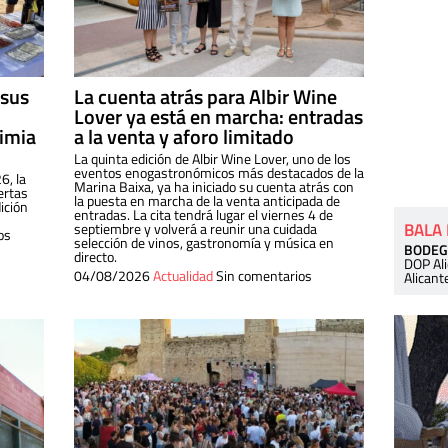
 sus
La cuenta atrás para Albir Wine
Lover ya está en marcha: entradas
dimia
a la venta y aforo limitado
La quinta edición de Albir Wine Lover, uno de los
eventos enogastronómicos más destacados de la
6, la
Marina Baixa, ya ha iniciado su cuenta atrás con
ertas
la puesta en marcha de la venta anticipada de
ición
entradas. La cita tendrá lugar el viernes 4 de
BALA
septiembre y volverá a reunir una cuidada
os
selección de vinos, gastronomía y música en
BODEG
directo.
DOP Al
04/08/2026
Actualidad
Sin comentarios
Alicant