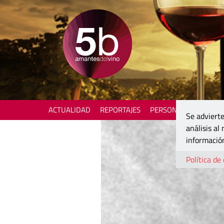
ACTUALIDAD
REPORTAJES
PERSONAJES
ENOTU
Se advierte
análisis al
información
Política de