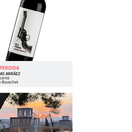
 PERDIDA
AS ARRÁEZ
icante
e Bouschet