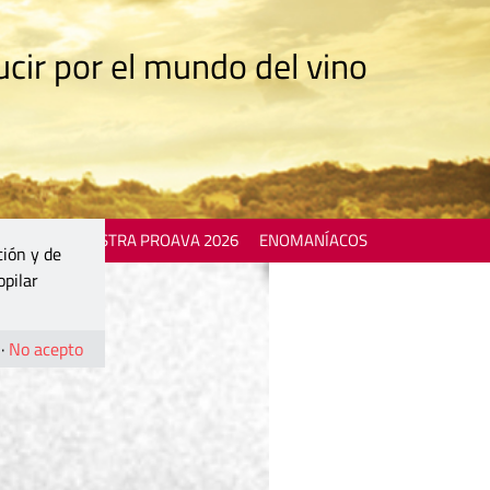
cir por el mundo del vino
 EVENTS
MOSTRA PROAVA 2026
ENOMANÍACOS
ción y de
opilar
·
No acepto