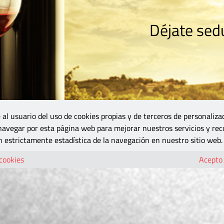
Déjate sedu
RISMO
ZONA DO
VINOS Y MÁS
GASTRONOMÍA
BLOGS
5B
 al usuario del uso de cookies propias y de terceros de personaliza
 navegar por esta página web para mejorar nuestros servicios y rec
 estrictamente estadística de la navegación en nuestro sitio web.
 cookies
Acepto