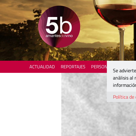
ACTUALIDAD
REPORTAJES
PERSONAJES
ENOTU
Se advierte
análisis al
información
Política de