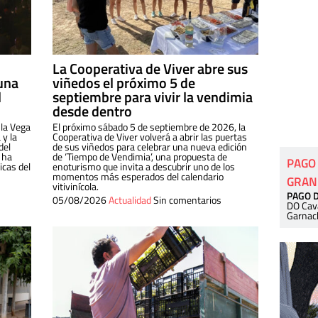
La Cooperativa de Viver abre sus
una
viñedos el próximo 5 de
l
septiembre para vivir la vendimia
desde dentro
 la Vega
El próximo sábado 5 de septiembre de 2026, la
 y la
Cooperativa de Viver volverá a abrir las puertas
del
de sus viñedos para celebrar una nueva edición
 ha
de ‘Tiempo de Vendimia’, una propuesta de
PAGO
cas del
enoturismo que invita a descubrir uno de los
momentos más esperados del calendario
GRAN
vitivinícola.
PAGO 
05/08/2026
Actualidad
Sin comentarios
DO Cav
Garnac