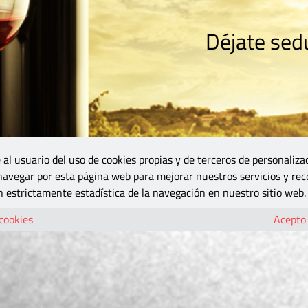
Déjate sedu
RISMO
ZONA DO
VINOS Y MÁS
GASTRONOMÍA
BLOGS
5B
 al usuario del uso de cookies propias y de terceros de personaliza
 navegar por esta página web para mejorar nuestros servicios y rec
 estrictamente estadística de la navegación en nuestro sitio web.
 cookies
Acepto