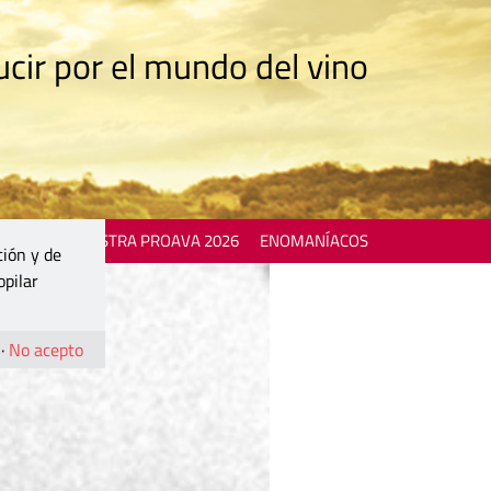
cir por el mundo del vino
 EVENTS
MOSTRA PROAVA 2026
ENOMANÍACOS
ción y de
opilar
·
No acepto