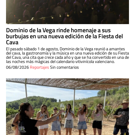
Dominio de la Vega rinde homenaje a sus
burbujas en una nueva edición de la Fiesta del
Cava
El pasado sábado 1 de agosto, Dominio de la Vega reunió a amantes
del cava, la gastronomía y la música en una nueva edición de su Fiesta
del Cava, una cita que crece cada año y que se ha convertido en una de
las noches más mágicas del calendario vitivinícola valenciano.
06/08/2026
Reportajes
Sin comentarios