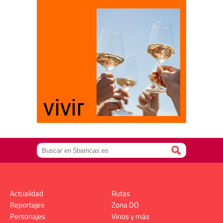
Actualidad
Rutas
Reportajes
Zona DO
Personajes
Vinos y más