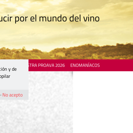
cir por el mundo del vino
 EVENTS
MOSTRA PROAVA 2026
ENOMANÍACOS
ción y de
opilar
·
No acepto