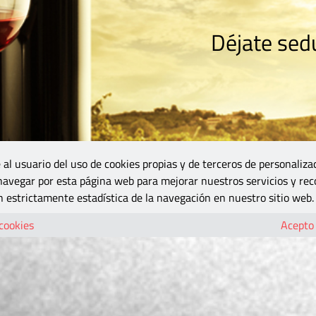
Déjate sedu
RISMO
ZONA DO
VINOS Y MÁS
GASTRONOMÍA
BLOGS
5B
 al usuario del uso de cookies propias y de terceros de personaliza
 navegar por esta página web para mejorar nuestros servicios y rec
 estrictamente estadística de la navegación en nuestro sitio web.
 cookies
Acepto