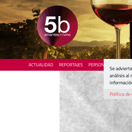
ACTUALIDAD
REPORTAJES
PERSONAJES
ENOTU
Se advierte
análisis al
información
Política de