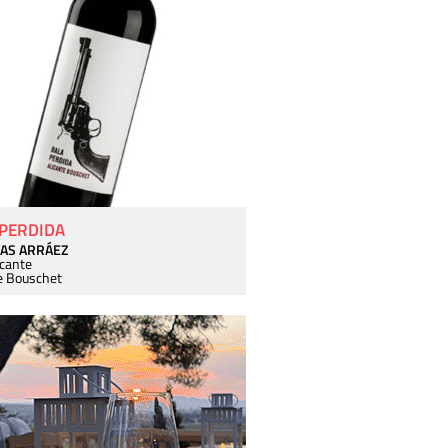
 PERDIDA
AS ARRÁEZ
icante
e Bouschet