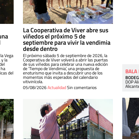
La Cooperativa de Viver abre sus
una
viñedos el próximo 5 de
l
septiembre para vivir la vendimia
desde dentro
 la Vega
El próximo sábado 5 de septiembre de 2026, la
 y la
Cooperativa de Viver volverá a abrir las puertas
del
de sus viñedos para celebrar una nueva edición
 ha
de ‘Tiempo de Vendimia’, una propuesta de
BALA
cas del
enoturismo que invita a descubrir uno de los
momentos más esperados del calendario
BODEG
vitivinícola.
DOP Al
Alicant
05/08/2026
Actualidad
Sin comentarios