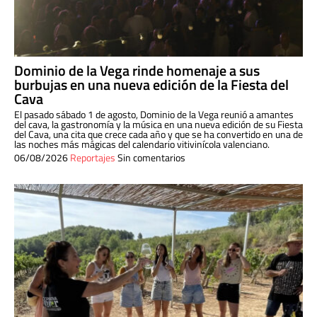
Dominio de la Vega rinde homenaje a sus
burbujas en una nueva edición de la Fiesta del
Cava
El pasado sábado 1 de agosto, Dominio de la Vega reunió a amantes
del cava, la gastronomía y la música en una nueva edición de su Fiesta
del Cava, una cita que crece cada año y que se ha convertido en una de
las noches más mágicas del calendario vitivinícola valenciano.
06/08/2026
Reportajes
Sin comentarios