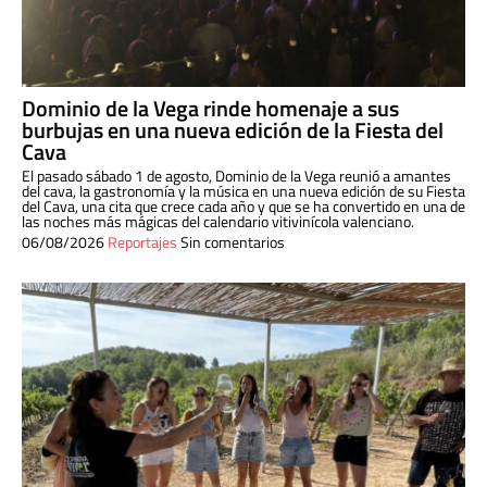
Dominio de la Vega rinde homenaje a sus
burbujas en una nueva edición de la Fiesta del
Cava
El pasado sábado 1 de agosto, Dominio de la Vega reunió a amantes
del cava, la gastronomía y la música en una nueva edición de su Fiesta
del Cava, una cita que crece cada año y que se ha convertido en una de
las noches más mágicas del calendario vitivinícola valenciano.
06/08/2026
Reportajes
Sin comentarios