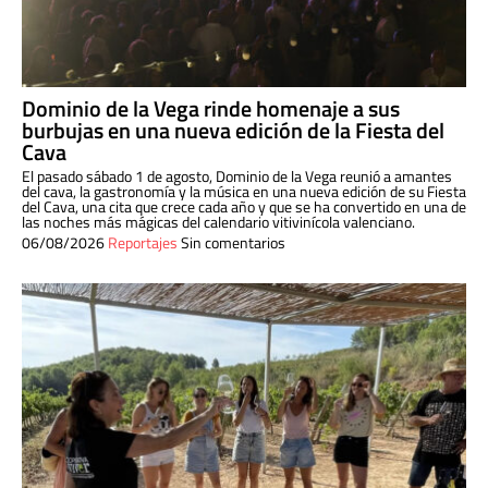
Dominio de la Vega rinde homenaje a sus
burbujas en una nueva edición de la Fiesta del
Cava
El pasado sábado 1 de agosto, Dominio de la Vega reunió a amantes
del cava, la gastronomía y la música en una nueva edición de su Fiesta
del Cava, una cita que crece cada año y que se ha convertido en una de
las noches más mágicas del calendario vitivinícola valenciano.
06/08/2026
Reportajes
Sin comentarios