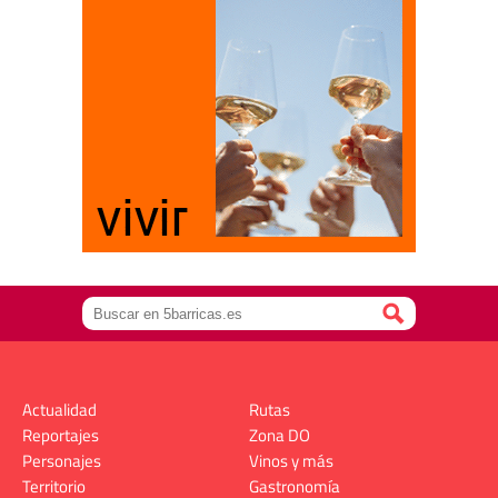
Actualidad
Rutas
Reportajes
Zona DO
Personajes
Vinos y más
Territorio
Gastronomía