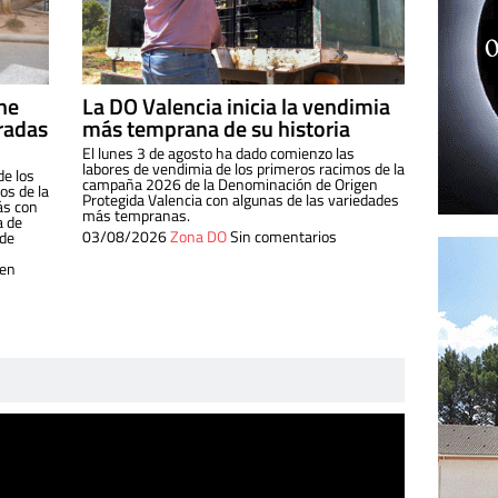
ine
La DO Valencia inicia la vendimia
radas
más temprana de su historia
El lunes 3 de agosto ha dado comienzo las
labores de vendimia de los primeros racimos de la
de los
campaña 2026 de la Denominación de Origen
s de la
Protegida Valencia con algunas de las variedades
ás con
más tempranas.
a de
03/08/2026
Zona DO
Sin comentarios
 de
 en