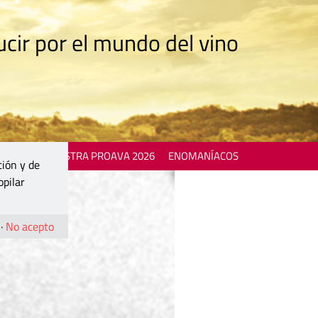
cir por el mundo del vino
 EVENTS
MOSTRA PROAVA 2026
ENOMANÍACOS
ción y de
opilar
·
No acepto