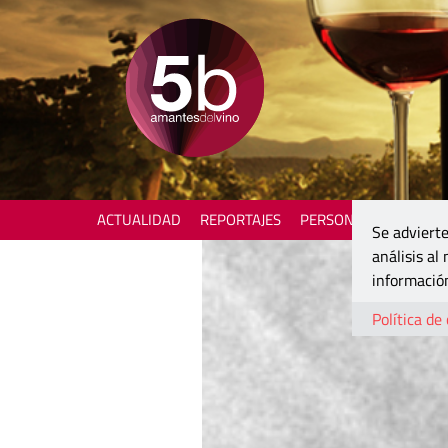
ACTUALIDAD
REPORTAJES
PERSONAJES
ENOTU
Se advierte
análisis al
información
Política de