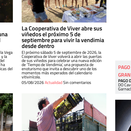
La Cooperativa de Viver abre sus
una
viñedos el próximo 5 de
l
septiembre para vivir la vendimia
desde dentro
 la Vega
El próximo sábado 5 de septiembre de 2026, la
 y la
Cooperativa de Viver volverá a abrir las puertas
del
de sus viñedos para celebrar una nueva edición
 ha
de ‘Tiempo de Vendimia’, una propuesta de
PAGO
cas del
enoturismo que invita a descubrir uno de los
momentos más esperados del calendario
GRAN
vitivinícola.
PAGO 
05/08/2026
Actualidad
Sin comentarios
DO Cav
Garnac