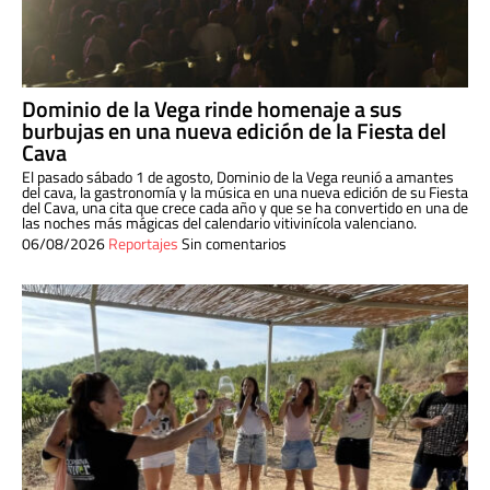
Dominio de la Vega rinde homenaje a sus
burbujas en una nueva edición de la Fiesta del
Cava
El pasado sábado 1 de agosto, Dominio de la Vega reunió a amantes
del cava, la gastronomía y la música en una nueva edición de su Fiesta
del Cava, una cita que crece cada año y que se ha convertido en una de
las noches más mágicas del calendario vitivinícola valenciano.
06/08/2026
Reportajes
Sin comentarios