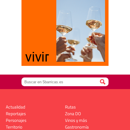
Actualidad
Rutas
Reportajes
Zona DO
Personajes
Vinos y más
Territorio
Gastronomía