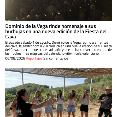
Dominio de la Vega rinde homenaje a sus
burbujas en una nueva edición de la Fiesta del
Cava
El pasado sábado 1 de agosto, Dominio de la Vega reunió a amantes
del cava, la gastronomía y la música en una nueva edición de su Fiesta
del Cava, una cita que crece cada año y que se ha convertido en una de
las noches más mágicas del calendario vitivinícola valenciano.
06/08/2026
Reportajes
Sin comentarios