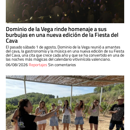
Dominio de la Vega rinde homenaje a sus
burbujas en una nueva edición de la Fiesta del
Cava
El pasado sábado 1 de agosto, Dominio de la Vega reunió a amantes
del cava, la gastronomía y la música en una nueva edición de su Fiesta
del Cava, una cita que crece cada año y que se ha convertido en una de
las noches más mágicas del calendario vitivinícola valenciano.
06/08/2026
Reportajes
Sin comentarios