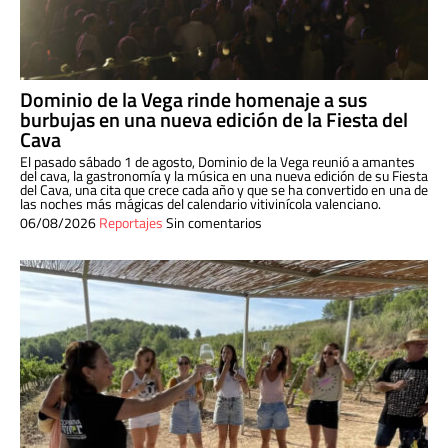
Dominio de la Vega rinde homenaje a sus
burbujas en una nueva edición de la Fiesta del
Cava
El pasado sábado 1 de agosto, Dominio de la Vega reunió a amantes
del cava, la gastronomía y la música en una nueva edición de su Fiesta
del Cava, una cita que crece cada año y que se ha convertido en una de
las noches más mágicas del calendario vitivinícola valenciano.
06/08/2026
Reportajes
Sin comentarios