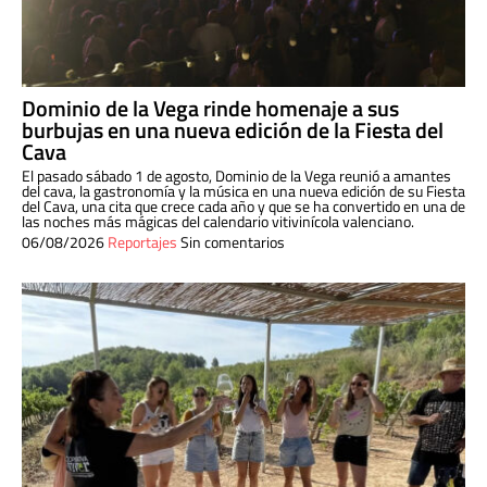
Dominio de la Vega rinde homenaje a sus
burbujas en una nueva edición de la Fiesta del
Cava
El pasado sábado 1 de agosto, Dominio de la Vega reunió a amantes
del cava, la gastronomía y la música en una nueva edición de su Fiesta
del Cava, una cita que crece cada año y que se ha convertido en una de
las noches más mágicas del calendario vitivinícola valenciano.
06/08/2026
Reportajes
Sin comentarios