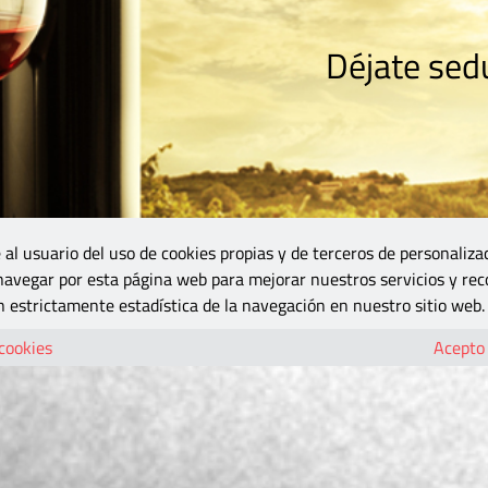
Déjate sedu
RISMO
ZONA DO
VINOS Y MÁS
GASTRONOMÍA
BLOGS
5B
 al usuario del uso de cookies propias y de terceros de personaliza
 navegar por esta página web para mejorar nuestros servicios y rec
 estrictamente estadística de la navegación en nuestro sitio web.
 cookies
Acepto