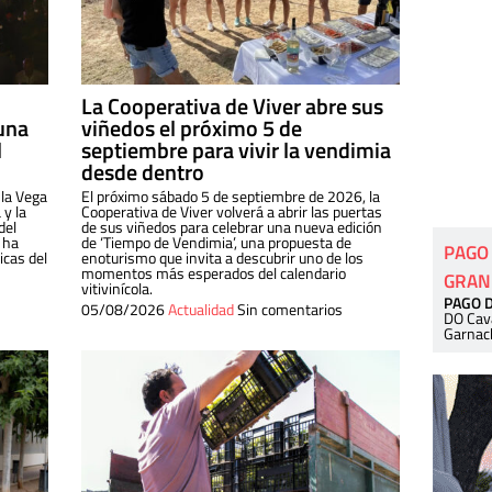
La Cooperativa de Viver abre sus
una
viñedos el próximo 5 de
l
septiembre para vivir la vendimia
desde dentro
 la Vega
El próximo sábado 5 de septiembre de 2026, la
 y la
Cooperativa de Viver volverá a abrir las puertas
del
de sus viñedos para celebrar una nueva edición
 ha
de ‘Tiempo de Vendimia’, una propuesta de
PAGO
cas del
enoturismo que invita a descubrir uno de los
momentos más esperados del calendario
GRAN
vitivinícola.
PAGO 
05/08/2026
Actualidad
Sin comentarios
DO Cav
Garnac