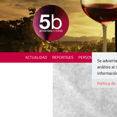
ACTUALIDAD
REPORTAJES
PERSONAJES
ENOTU
Se advierte
análisis al
información
Política de