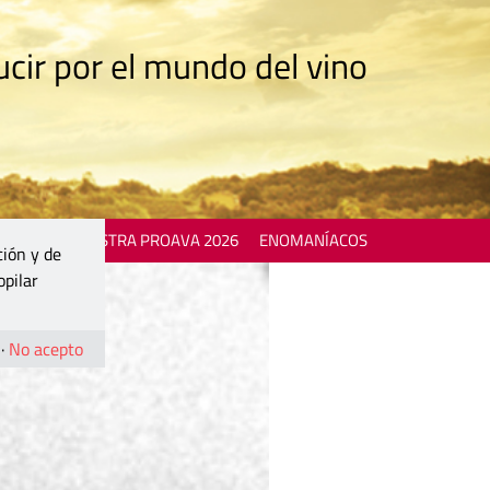
cir por el mundo del vino
 EVENTS
MOSTRA PROAVA 2026
ENOMANÍACOS
ción y de
opilar
·
No acepto