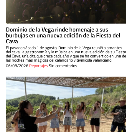
Dominio de la Vega rinde homenaje a sus
burbujas en una nueva edición de la Fiesta del
Cava
El pasado sábado 1 de agosto, Dominio de la Vega reunió a amantes
del cava, la gastronomía y la música en una nueva edición de su Fiesta
del Cava, una cita que crece cada año y que se ha convertido en una de
las noches más mágicas del calendario vitivinícola valenciano.
06/08/2026
Reportajes
Sin comentarios