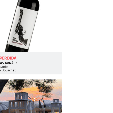
 PERDIDA
AS ARRÁEZ
icante
e Bouschet