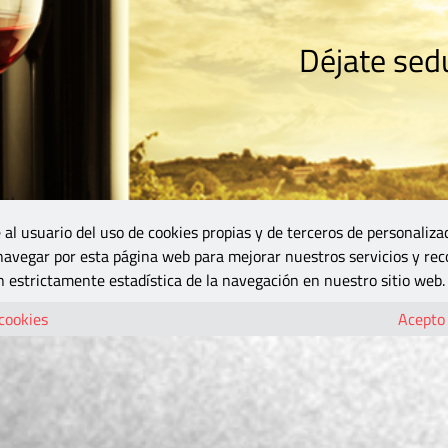
Déjate sedu
RISMO
ZONA DO
VINOS Y MÁS
GASTRONOMÍA
BLOGS
5B
 al usuario del uso de cookies propias y de terceros de personaliza
 navegar por esta página web para mejorar nuestros servicios y rec
 estrictamente estadística de la navegación en nuestro sitio web.
 cookies
Acepto