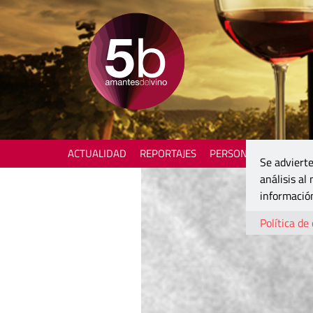
ACTUALIDAD
REPORTAJES
PERSONAJES
ENOTU
Se advierte
análisis al
información
Política de