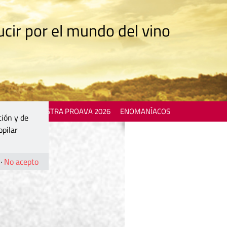
cir por el mundo del vino
 EVENTS
MOSTRA PROAVA 2026
ENOMANÍACOS
ción y de
opilar
·
No acepto