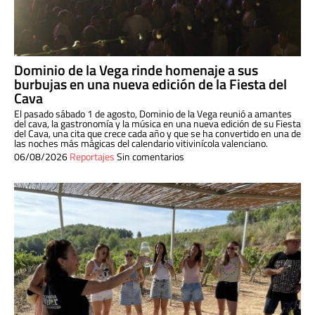
Dominio de la Vega rinde homenaje a sus
burbujas en una nueva edición de la Fiesta del
Cava
El pasado sábado 1 de agosto, Dominio de la Vega reunió a amantes
del cava, la gastronomía y la música en una nueva edición de su Fiesta
del Cava, una cita que crece cada año y que se ha convertido en una de
las noches más mágicas del calendario vitivinícola valenciano.
06/08/2026
Reportajes
Sin comentarios