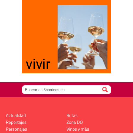
Actualidad
Rutas
Reportajes
Zona DO
Personajes
Vinos y más