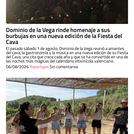
Dominio de la Vega rinde homenaje a sus
burbujas en una nueva edición de la Fiesta del
Cava
El pasado sábado 1 de agosto, Dominio de la Vega reunió a amantes
del cava, la gastronomía y la música en una nueva edición de su Fiesta
del Cava, una cita que crece cada año y que se ha convertido en una de
las noches más mágicas del calendario vitivinícola valenciano.
06/08/2026
Reportajes
Sin comentarios