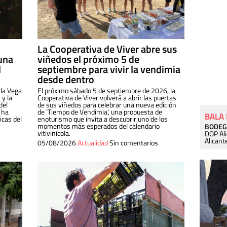
La Cooperativa de Viver abre sus
una
viñedos el próximo 5 de
l
septiembre para vivir la vendimia
desde dentro
 la Vega
El próximo sábado 5 de septiembre de 2026, la
 y la
Cooperativa de Viver volverá a abrir las puertas
del
de sus viñedos para celebrar una nueva edición
 ha
de ‘Tiempo de Vendimia’, una propuesta de
BALA
cas del
enoturismo que invita a descubrir uno de los
momentos más esperados del calendario
BODEG
vitivinícola.
DOP Al
Alicant
05/08/2026
Actualidad
Sin comentarios