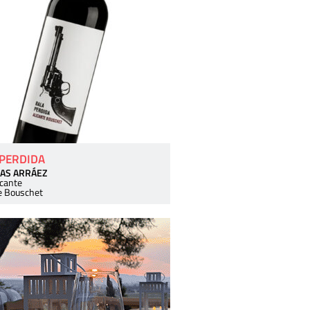
 PERDIDA
AS ARRÁEZ
icante
e Bouschet