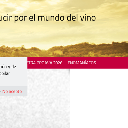
cir por el mundo del vino
 EVENTS
MOSTRA PROAVA 2026
ENOMANÍACOS
ción y de
opilar
·
No acepto