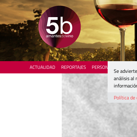
ACTUALIDAD
REPORTAJES
PERSONAJES
ENOTU
Se advierte
análisis al
información
Política de