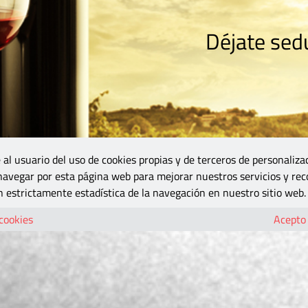
Déjate sedu
RISMO
ZONA DO
VINOS Y MÁS
GASTRONOMÍA
BLOGS
5B
 al usuario del uso de cookies propias y de terceros de personaliza
 navegar por esta página web para mejorar nuestros servicios y rec
 estrictamente estadística de la navegación en nuestro sitio web.
 cookies
Acepto