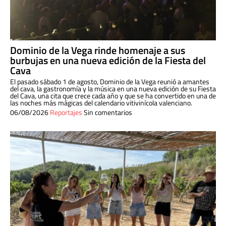
Dominio de la Vega rinde homenaje a sus
burbujas en una nueva edición de la Fiesta del
Cava
El pasado sábado 1 de agosto, Dominio de la Vega reunió a amantes
del cava, la gastronomía y la música en una nueva edición de su Fiesta
del Cava, una cita que crece cada año y que se ha convertido en una de
las noches más mágicas del calendario vitivinícola valenciano.
06/08/2026
Reportajes
Sin comentarios