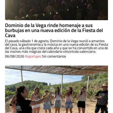
Dominio de la Vega rinde homenaje a sus
burbujas en una nueva edición de la Fiesta del
Cava
El pasado sábado 1 de agosto, Dominio de la Vega reunió a amantes
del cava, la gastronomía y la música en una nueva edición de su Fiesta
del Cava, una cita que crece cada año y que se ha convertido en una de
las noches más mágicas del calendario vitivinícola valenciano.
06/08/2026
Reportajes
Sin comentarios