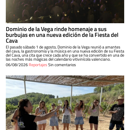
Dominio de la Vega rinde homenaje a sus
burbujas en una nueva edición de la Fiesta del
Cava
El pasado sábado 1 de agosto, Dominio de la Vega reunió a amantes
del cava, la gastronomía y la música en una nueva edición de su Fiesta
del Cava, una cita que crece cada año y que se ha convertido en una de
las noches más mágicas del calendario vitivinícola valenciano.
06/08/2026
Reportajes
Sin comentarios