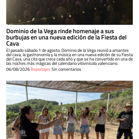
Dominio de la Vega rinde homenaje a sus
burbujas en una nueva edición de la Fiesta del
Cava
El pasado sábado 1 de agosto, Dominio de la Vega reunió a amantes
del cava, la gastronomía y la música en una nueva edición de su Fiesta
del Cava, una cita que crece cada año y que se ha convertido en una de
las noches más mágicas del calendario vitivinícola valenciano.
06/08/2026
Reportajes
Sin comentarios