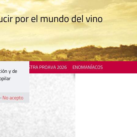
cir por el mundo del vino
 EVENTS
MOSTRA PROAVA 2026
ENOMANÍACOS
ción y de
opilar
·
No acepto