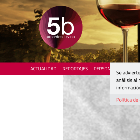
ACTUALIDAD
REPORTAJES
PERSONAJES
ENOTU
Se advierte
análisis al
información
Política de