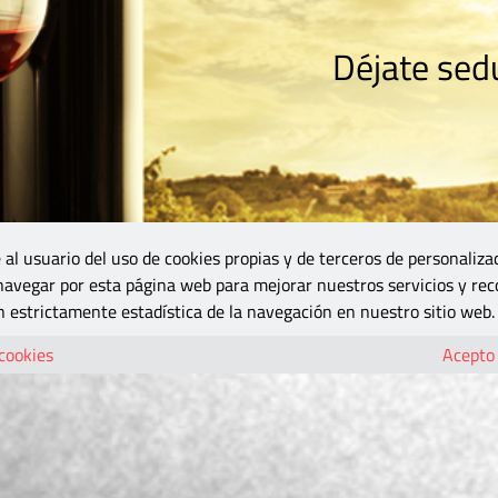
Déjate sedu
RISMO
ZONA DO
VINOS Y MÁS
GASTRONOMÍA
BLOGS
5B
 al usuario del uso de cookies propias y de terceros de personaliza
 navegar por esta página web para mejorar nuestros servicios y rec
 estrictamente estadística de la navegación en nuestro sitio web.
 cookies
Acepto