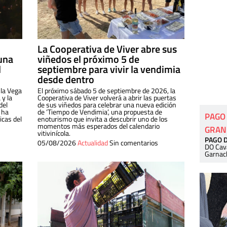
La Cooperativa de Viver abre sus
una
viñedos el próximo 5 de
l
septiembre para vivir la vendimia
desde dentro
 la Vega
El próximo sábado 5 de septiembre de 2026, la
 y la
Cooperativa de Viver volverá a abrir las puertas
del
de sus viñedos para celebrar una nueva edición
 ha
de ‘Tiempo de Vendimia’, una propuesta de
PAGO
cas del
enoturismo que invita a descubrir uno de los
momentos más esperados del calendario
GRAN
vitivinícola.
PAGO 
05/08/2026
Actualidad
Sin comentarios
DO Cav
Garnac