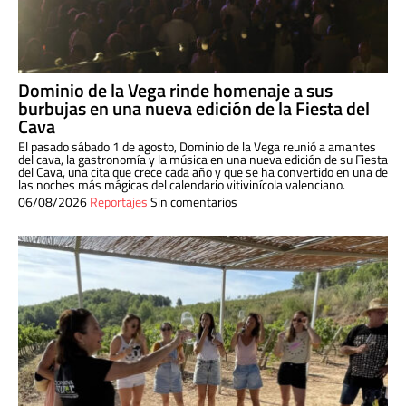
Dominio de la Vega rinde homenaje a sus
burbujas en una nueva edición de la Fiesta del
Cava
El pasado sábado 1 de agosto, Dominio de la Vega reunió a amantes
del cava, la gastronomía y la música en una nueva edición de su Fiesta
del Cava, una cita que crece cada año y que se ha convertido en una de
las noches más mágicas del calendario vitivinícola valenciano.
06/08/2026
Reportajes
Sin comentarios