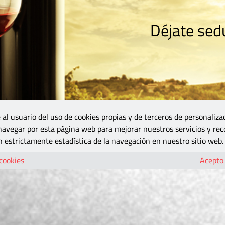
Déjate sedu
RISMO
ZONA DO
VINOS Y MÁS
GASTRONOMÍA
BLOGS
5B
 al usuario del uso de cookies propias y de terceros de personaliza
 navegar por esta página web para mejorar nuestros servicios y rec
 estrictamente estadística de la navegación en nuestro sitio web.
 cookies
Acepto