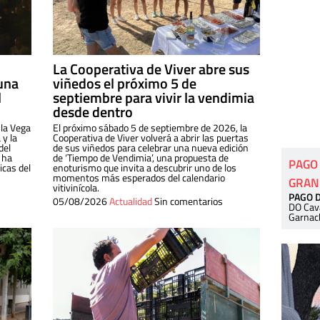
La Cooperativa de Viver abre sus
una
viñedos el próximo 5 de
l
septiembre para vivir la vendimia
desde dentro
 la Vega
El próximo sábado 5 de septiembre de 2026, la
 y la
Cooperativa de Viver volverá a abrir las puertas
del
de sus viñedos para celebrar una nueva edición
 ha
de ‘Tiempo de Vendimia’, una propuesta de
PAGO
cas del
enoturismo que invita a descubrir uno de los
momentos más esperados del calendario
GRAN
vitivinícola.
PAGO 
05/08/2026
Actualidad
Sin comentarios
DO Cav
Garnac