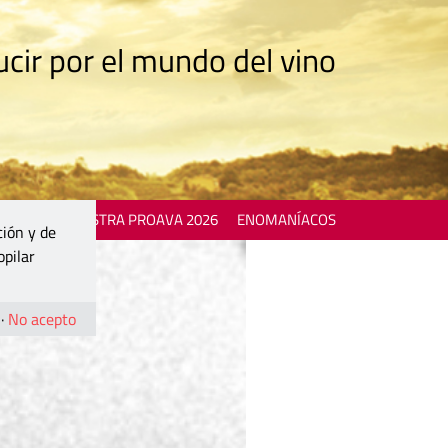
cir por el mundo del vino
 EVENTS
MOSTRA PROAVA 2026
ENOMANÍACOS
ción y de
opilar
·
No acepto