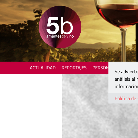
ACTUALIDAD
REPORTAJES
PERSONAJES
ENOTU
Se advierte
análisis al
información
Política de