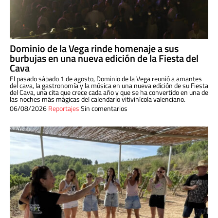
Dominio de la Vega rinde homenaje a sus
burbujas en una nueva edición de la Fiesta del
Cava
El pasado sábado 1 de agosto, Dominio de la Vega reunió a amantes
del cava, la gastronomía y la música en una nueva edición de su Fiesta
del Cava, una cita que crece cada año y que se ha convertido en una de
las noches más mágicas del calendario vitivinícola valenciano.
06/08/2026
Reportajes
Sin comentarios