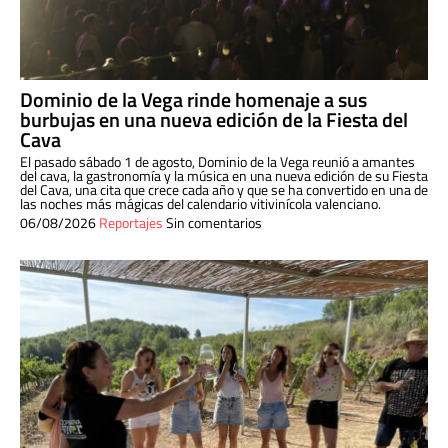
Dominio de la Vega rinde homenaje a sus
burbujas en una nueva edición de la Fiesta del
Cava
El pasado sábado 1 de agosto, Dominio de la Vega reunió a amantes
del cava, la gastronomía y la música en una nueva edición de su Fiesta
del Cava, una cita que crece cada año y que se ha convertido en una de
las noches más mágicas del calendario vitivinícola valenciano.
06/08/2026
Reportajes
Sin comentarios