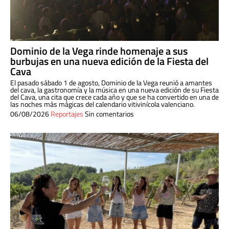
Dominio de la Vega rinde homenaje a sus
burbujas en una nueva edición de la Fiesta del
Cava
El pasado sábado 1 de agosto, Dominio de la Vega reunió a amantes
del cava, la gastronomía y la música en una nueva edición de su Fiesta
del Cava, una cita que crece cada año y que se ha convertido en una de
las noches más mágicas del calendario vitivinícola valenciano.
06/08/2026
Reportajes
Sin comentarios