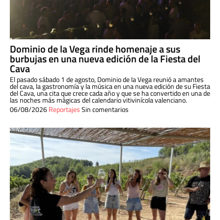
Dominio de la Vega rinde homenaje a sus
burbujas en una nueva edición de la Fiesta del
Cava
El pasado sábado 1 de agosto, Dominio de la Vega reunió a amantes
del cava, la gastronomía y la música en una nueva edición de su Fiesta
del Cava, una cita que crece cada año y que se ha convertido en una de
las noches más mágicas del calendario vitivinícola valenciano.
06/08/2026
Reportajes
Sin comentarios