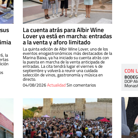
 sus
La cuenta atrás para Albir Wine
Lover ya está en marcha: entradas
dimia
a la venta y aforo limitado
La quinta edición de Albir Wine Lover, uno de los
eventos enogastronómicos más destacados de la
6, la
Marina Baixa, ya ha iniciado su cuenta atrás con
ertas
la puesta en marcha de la venta anticipada de
ición
entradas. La cita tendrá lugar el viernes 4 de
CON 
septiembre y volverá a reunir una cuidada
os
selección de vinos, gastronomía y música en
BODEG
directo.
DOP Al
04/08/2026
Actualidad
Sin comentarios
Monast