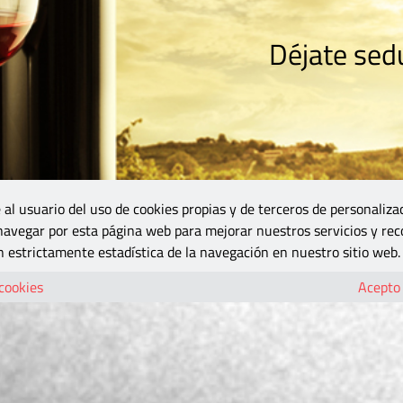
Déjate sedu
RISMO
ZONA DO
VINOS Y MÁS
GASTRONOMÍA
BLOGS
5B
 al usuario del uso de cookies propias y de terceros de personaliza
 navegar por esta página web para mejorar nuestros servicios y rec
 estrictamente estadística de la navegación en nuestro sitio web.
 cookies
Acepto