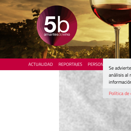
ACTUALIDAD
REPORTAJES
PERSONAJES
ENOTU
Se advierte
análisis al
información
Política de