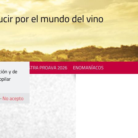
cir por el mundo del vino
 EVENTS
MOSTRA PROAVA 2026
ENOMANÍACOS
ción y de
opilar
·
No acepto