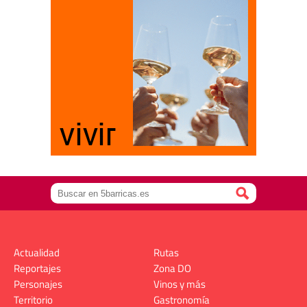
Actualidad
Rutas
Reportajes
Zona DO
Personajes
Vinos y más
Territorio
Gastronomía