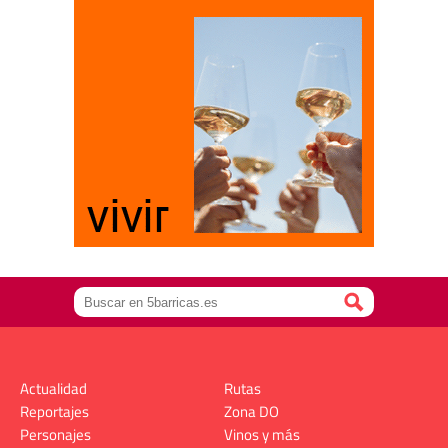
Actualidad
Rutas
Reportajes
Zona DO
Personajes
Vinos y más