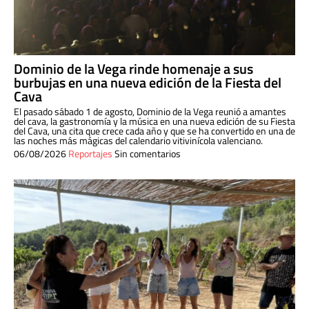
Dominio de la Vega rinde homenaje a sus
burbujas en una nueva edición de la Fiesta del
Cava
El pasado sábado 1 de agosto, Dominio de la Vega reunió a amantes
del cava, la gastronomía y la música en una nueva edición de su Fiesta
del Cava, una cita que crece cada año y que se ha convertido en una de
las noches más mágicas del calendario vitivinícola valenciano.
06/08/2026
Reportajes
Sin comentarios