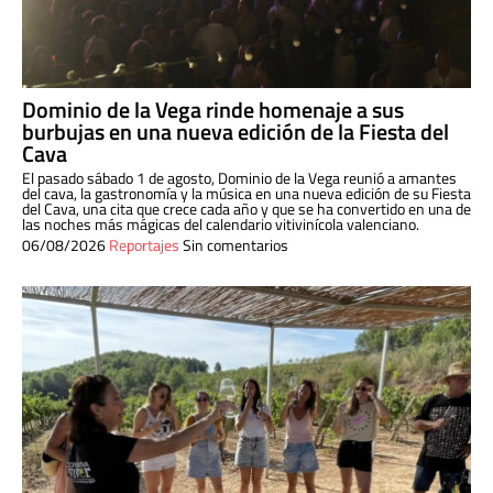
Dominio de la Vega rinde homenaje a sus
burbujas en una nueva edición de la Fiesta del
Cava
El pasado sábado 1 de agosto, Dominio de la Vega reunió a amantes
del cava, la gastronomía y la música en una nueva edición de su Fiesta
del Cava, una cita que crece cada año y que se ha convertido en una de
las noches más mágicas del calendario vitivinícola valenciano.
06/08/2026
Reportajes
Sin comentarios