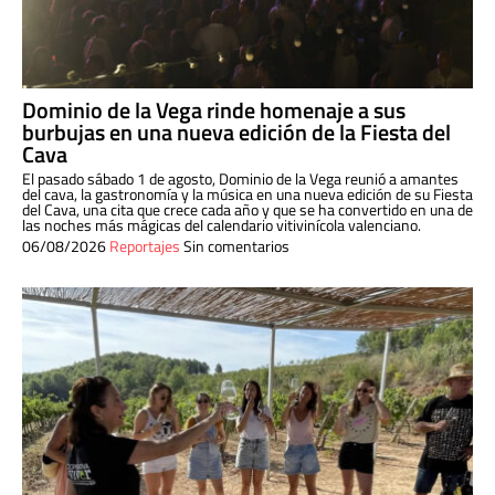
Dominio de la Vega rinde homenaje a sus
burbujas en una nueva edición de la Fiesta del
Cava
El pasado sábado 1 de agosto, Dominio de la Vega reunió a amantes
del cava, la gastronomía y la música en una nueva edición de su Fiesta
del Cava, una cita que crece cada año y que se ha convertido en una de
las noches más mágicas del calendario vitivinícola valenciano.
06/08/2026
Reportajes
Sin comentarios